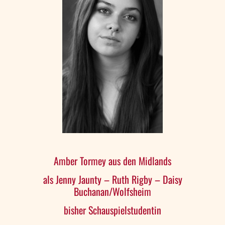
Amber Tormey aus den Midlands
als Jenny Jaunty – Ruth Rigby – Daisy
Buchanan/Wolfsheim
bisher Schauspielstudentin