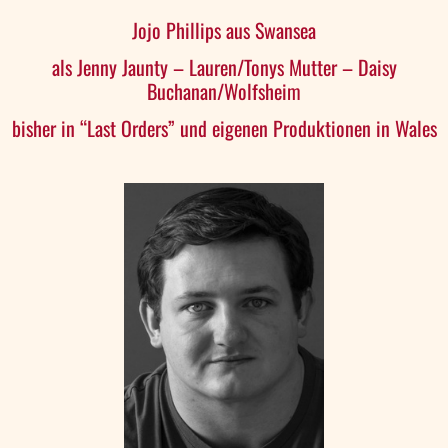
Jojo Phillips aus Swansea
als Jenny Jaunty – Lauren/Tonys Mutter – Daisy
Buchanan/Wolfsheim
bisher in “Last Orders” und eigenen Produktionen in Wales