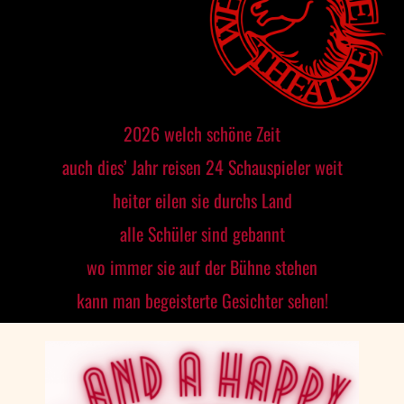
2026 welch schöne Zeit
auch dies’ Jahr reisen 24 Schauspieler weit
heiter eilen sie durchs Land
alle Schüler sind gebannt
wo immer sie auf der Bühne stehen
kann man begeisterte Gesichter sehen!