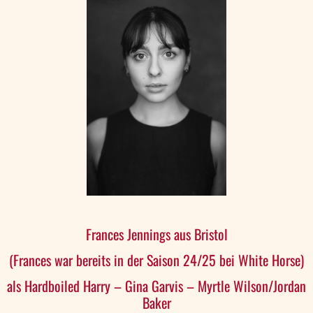
Frances Jennings aus Bristol
(Frances war bereits in der Saison 24/25 bei White Horse)
als Hardboiled Harry – Gina Garvis – Myrtle Wilson/Jordan
Baker