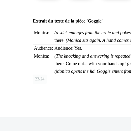
Extrait du texte de la pièce
'Goggie'
Monica:
(a stick emerges from the crate and pok
there.
(Monica sits again. A hand comes o
Audience:
Audience: Yes.
Monica:
(The knocking and answering is repeated 
there. Come out... with your hands up!
(a
(Monica opens the lid. Goggie enters fro
23/24