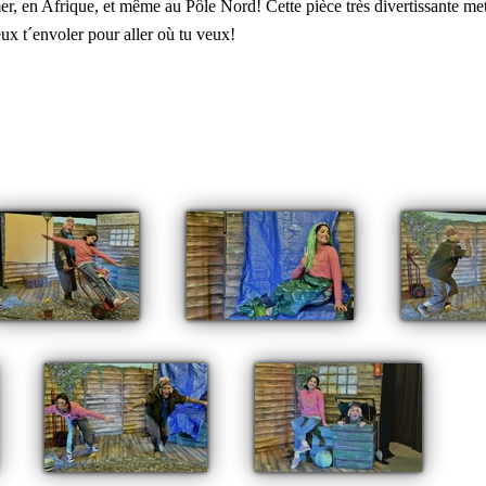
en Afrique, et même au Pôle Nord! Cette pièce très divertissante met la 
eux t´envoler pour aller où tu veux!