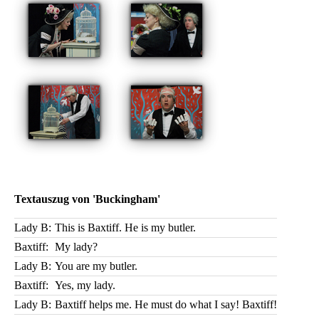
Textauszug von 'Buckingham'
Lady B:
This is Baxtiff. He is my butler.
Baxtiff:
My lady?
Lady B:
You are my butler.
Baxtiff:
Yes, my lady.
Lady B:
Baxtiff helps me. He must do what I say! Baxtiff!