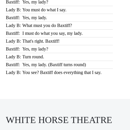
Baxtiff:
Yes, my lady?
Lady B:
You must do what I say.
Baxtiff:
Yes, my lady.
Lady B:
What must you do Baxtiff?
Baxtiff:
I must do what you say, my lady.
Lady B:
That's right. Baxtiff!
Baxtiff:
Yes, my lady?
Lady B:
Turn round.
Baxtiff:
Yes, my lady. (Baxtiff turns round)
Lady B:
You see? Baxtiff does everything that I say.
WHITE HORSE THEATRE