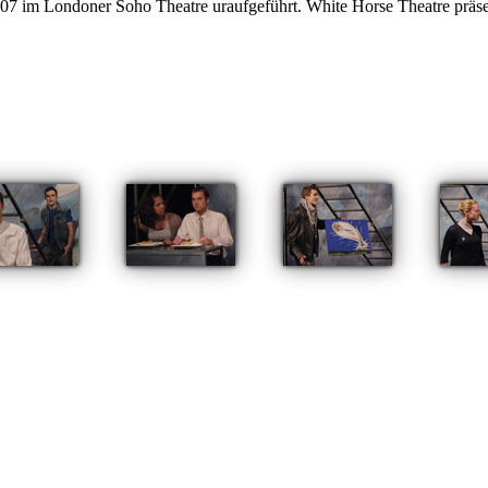
07 im Londoner Soho Theatre uraufgeführt. White Horse Theatre präse