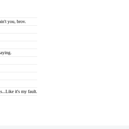
n't you, brov.
saying.
...Like it's my fault.