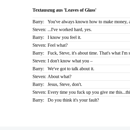
Textauszug aus 'Leaves of Glass'
Barry:
You've always known how to make money, ai
Steven:
...I've worked hard, yes.
Barry:
I know you feel it.
Steven:
Feel what?
Barry:
Fuck, Steve, it's about time. That's what I'm 
Steven:
I don't know what you –
Barry:
We've got to talk about it.
Steven:
About what?
Barry:
Jesus, Steve, don't.
Steven:
Every time you fuck up you give me this...this
Barry:
Do you think it's your fault?