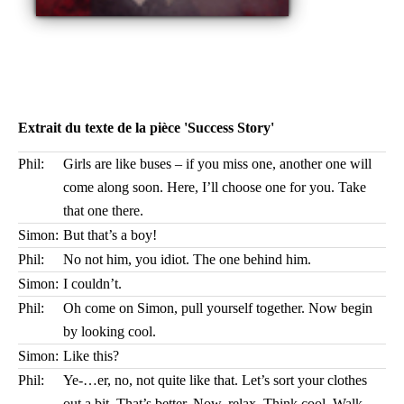
Extrait du texte de la pièce 'Success Story'
Phil:
Girls are like buses – if you miss one, another one will
come along soon. Here, I’ll choose one for you. Take
that one there.
Simon:
But that’s a boy!
Phil:
No not him, you idiot. The one behind him.
Simon:
I couldn’t.
Phil:
Oh come on Simon, pull yourself together. Now begin
by looking cool.
Simon:
Like this?
Phil:
Ye-…er, no, not quite like that. Let’s sort your clothes
out a bit. That’s better. Now, relax. Think cool. Walk