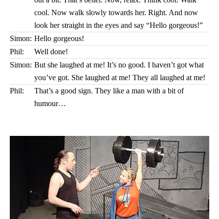
cool. Now walk slowly towards her. Right. And now
look her straight in the eyes and say “Hello gorgeous!”
Simon:
Hello gorgeous!
Phil:
Well done!
Simon:
But she laughed at me! It’s no good. I haven’t got what
you’ve got. She laughed at me! They all laughed at me!
Phil:
That’s a good sign. They like a man with a bit of
humour…