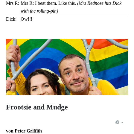
Mrs R:
Mrs R: I beat them. Like this.
(Mrs Rednoze hits Dick
with the rolling-pin)
Dick:
Ow!!!
Frootsie and Mudge
EMP
von Peter Griffith