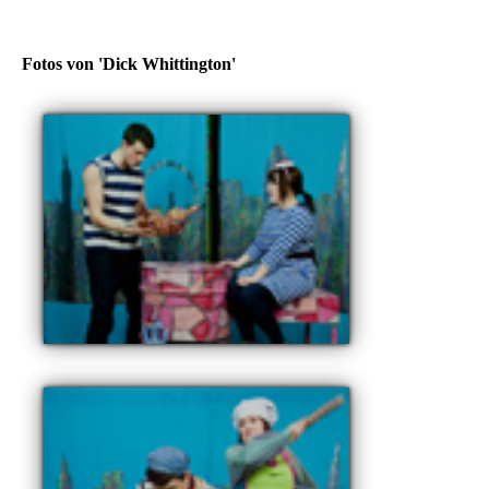
Fotos von 'Dick Whittington'