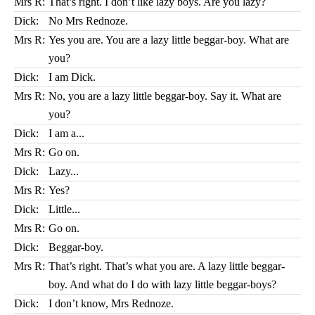
Mrs R:
That’s right. I don’t like lazy boys. Are you lazy?
Dick:
No Mrs Rednoze.
Mrs R:
Yes you are. You are a lazy little beggar-boy. What are
you?
Dick:
I am Dick.
Mrs R:
No, you are a lazy little beggar-boy. Say it. What are
you?
Dick:
I am a...
Mrs R:
Go on.
Dick:
Lazy...
Mrs R:
Yes?
Dick:
Little...
Mrs R:
Go on.
Dick:
Beggar-boy.
Mrs R:
That’s right. That’s what you are. A lazy little beggar-
boy. And what do I do with lazy little beggar-boys?
Dick:
I don’t know, Mrs Rednoze.