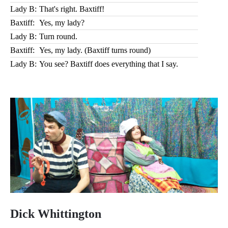
Lady B:
That's right. Baxtiff!
Baxtiff:
Yes, my lady?
Lady B:
Turn round.
Baxtiff:
Yes, my lady. (Baxtiff turns round)
Lady B:
You see? Baxtiff does everything that I say.
Dick Whittington