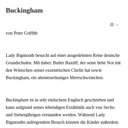
Buckingham
EMP
von Peter Griffith
Lady Bigmouth besucht auf einer ausgedehnten Reise deutsche
Grundschulen. Mit dabei: Butler Baxtiff, der seine liebe Not mit
den Wünschen seiner exzentrischen Chefin hat sowie
Buckingham, ein abenteuerlustiges Meerschweinchen.
Buckingham
ist in sehr einfachem Englisch geschrieben und
kann aufgrund seines lebendigen Erzählstils auch von Sechs-
und Siebenjährigen verstanden werden. Während Lady
Bigmouths aufregendem Besuch können die Kinder außerdem